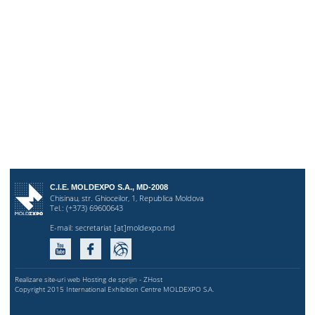
C.I.E. MOLDEXPO S.A., MD-2008
Chisinau, str. Ghioceilor, 1, Republica Moldova
Tel.: (+373) 69600643
E-mail:
secretariat [at]moldexpo.md
Realizare site-uri web
Hosting de sprijin -
ZHost
Copyright 2015 International Exhibition Centre MOLDEXPO S.A.