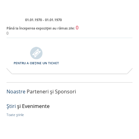
Ro
01.01.1970 - 01.01.1970
0
Până la începerea expoziției au rămas zile:
()
PENTRU A OBȚINE UN TICHET
Noastre
Parteneri și Sponsori
Ştiri
și Evenimente
Toate știrile